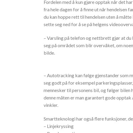
Fordelen med å kun gjøre opptak når det har 
fra hele dagen for å finne ut når hendelsen 
du kan hoppe rett til hendelsen uten å måt
sette seg ned for å se på helgens videooverv
– Varsling på telefon og nettbrett gjør at du
seg på området som blir overvåket, om noen 
bilde.
– Autotracking kan følge gjenstander som m
seg godt på for eksempel parkeringsplasser,
mennesker til personens bil, og følger bilen he
denne måten er man garantert gode opptak av
vinkler.
Smartteknologi har også flere funksjoner, de
– Linjekryssing