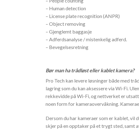
– People counting
– Human detection
– License plate recognition (ANPR)
– Object removing
– Gjenglemt baggasje
– Adferdsanalyse / mistenkelig adferd.
– Bevegelsesretning
Bør man ha trådløst eller kablet kamera?
Pro Tech kan levere løsninger både med trå
lagring som du kan aksessere via Wi-Fi. Ulem
rekkevidde på Wi-Fi, og nettverket er utsatt 
noen form for kameraovervåkning. Kameraet m
Dersom du har kameraer som er kablet, vil du
skjer på en opptaker på et trygt sted, samt 