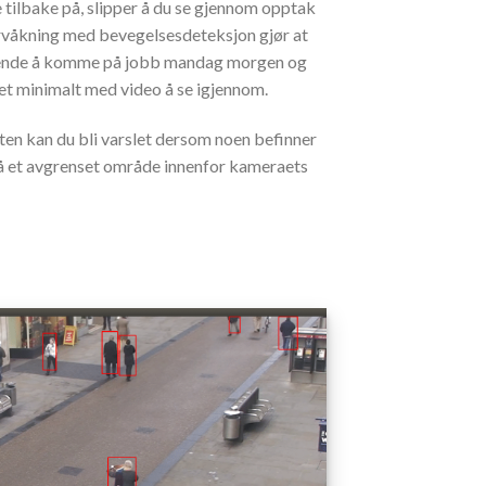
e tilbake på, slipper å du se gjennom opptak
overvåkning med bevegelsesdeteksjon gjør at
sparende å komme på jobb mandag morgen og
det minimalt med video å se igjennom.
åten kan du bli varslet dersom noen befinner
 på et avgrenset område innenfor kameraets