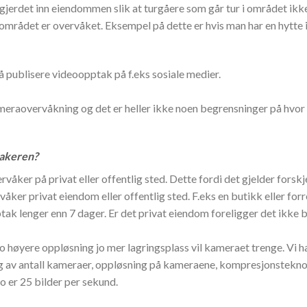
jerdet inn eiendommen slik at turgåere som går tur i området ikke 
t området er overvåket. Eksempel på dette er hvis man har en hytte 
 å publisere videoopptak på f.eks sosiale medier.
ameraovervåkning og det er heller ikke noen begrensninger på hvo
takeren?
våker på privat eller offentlig sted.
Dette fordi det gjelder forskj
er privat eiendom eller offentlig sted. F.eks en butikk eller forre
pptak lenger enn 7 dager. Er det privat eiendom foreligger det ikke
Jo høyere oppløsning jo mer lagringsplass vil kameraet trenge. Vi
g av antall kameraer, oppløsning på kameraene, kompresjonsteknolo
eo er 25 bilder per sekund.