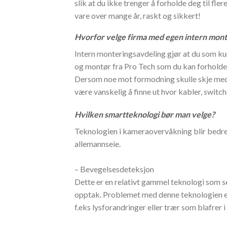
slik at du ikke trenger å forholde deg til fle
vare over mange år, raskt og sikkert!
Hvorfor velge firma med egen intern mont
Intern monteringsavdeling gjør at du som kun
og montør fra Pro Tech som du kan forholde d
Dersom noe mot formodning skulle skje med k
være vanskelig å finne ut hvor kabler, switch
Hvilken smartteknologi bør man velge?
Teknologien i kameraovervåkning blir bedre 
allemannseie.
– Bevegelsesdeteksjon
Dette er en relativt gammel teknologi som ser
opptak. Problemet med denne teknologien er 
f.eks lysforandringer eller trær som blafrer i