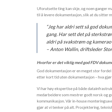
Uforutsette ting kan skje, og noen ganger må
til å levere dokumentasjon, slik at du sitter m
“Jeg har aldri sett så god do
gang. Har sett det på sterkstrø
aldri på svakstrøm og kamerao
– Anton Wallin, driftsleder Sto
Hvorfor er det viktig med god FDV dokum
God dokumentasjon er en meget stor fordel i
etter kort tid uten dokumentasjon – hva gjør
Vi har høy ekspertise på både datainfrastruk
medarbeidere som mestrer godt norsk og god
kommunikasjon. Vår in-house monteringsavdel
gjør at vi tenker på alt. Prosjektering, tekn