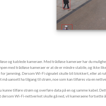
dløse og kablede kameraer. Med trådløse kameraer har du mulighet
pen med trådløse kameraer er at de er mindre stabile, og ikke like
for jamming. Dersom Wi-Fi signalet skulle bli blokkert, eller at rute
å uansett ha tilgang til strøm, noe som kan tilføres via en nettv
 kunne tilføre strøm og overføre data på en og samme kabel. Dette
at dersom Wi-Fi-nettverket skulle gå ned, vil kameraene fortsette 