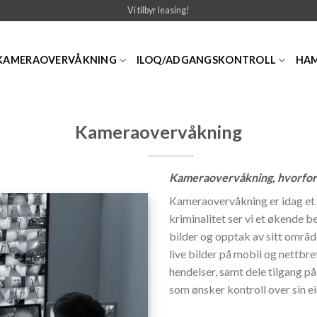
Vi tilbyr leasing!
KAMERAOVERVÅKNING
ILOQ/ADGANGSKONTROLL
HA
Kameraovervåkning
Kameraovervåkning, hvorfor 
Kameraovervåkning er idag et m
kriminalitet ser vi et økende 
bilder og opptak av sitt områ
live
bilder på mobil og nettbret
hendelser, samt dele tilgang på
som ønsker kontroll over sin eie