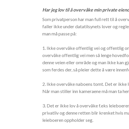
Har jeg lov til å overvåke min private eie
Som privatperson har man full rett til å ov
faller ikke under datatilsynets lover og regle
man må passe på:
1. Ikke overvåke offentlig vei og offentlig 
overvåke offentlig vei men så lenge hovedfo
denne veien eller område og man ikke kan gje
som ferdes der, så pleier dette å være innenfo
2. Ikke overvåke naboens tomt.
Det er ikke 
Når man stiller inn kameraene må man ta hens
3. Det er ikke lov å overvåke f.eks leieboeren
privatliv og denne retten blir krenket hvis 
leieboeren oppholder seg.