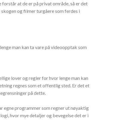
forstår at de er på privat område, så er det
i skogen og filmer turgåere som ferdes i
r lenge man kan ta vare på videoopptak som
ellige lover og regler for hvor lenge man kan
tning regnes som et offentlig sted. Er det et
 begrensninger på dette.
 har egne programmer som regner ut nøyaktig
gi, hvor mye detaljer og bevegelse det er i