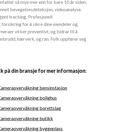
tter så mye mer enn for bare 10 år siden,
 annet bevegelsesdeteksjon, videoanalyse,
gent tracking. Profesjonell
forsikring for å sikre dine eiendeler og
eraer virker preventivt, og bidrar til å
nnbrudd, hærverk, og ran. Folk oppfører seg
kk på din bransje for mer informasjon:
ameraovervåkning bensinstasjon
ameraovervåkning bolighus
ameraovervåkning borettslag
ameraovervåkning butikk
ameraovervåkning byggeplass