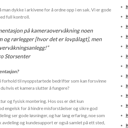
K
 man dykke i arkivene for å ordne opp i en sak. Vi er gode
K
ed full kontroll.
K
kumentasjon på kameraovervåkning noen
K
m og rørlegger [hvor det er lovpålagt], men
K
vervåkningsanlegg!”
ro Storsenter
K
K
entasjon?
K
 forhold til nyoppstartede bedrifter som kan forsvinne
K
 du hvis et kamera slutter å fungere?
K
tur og fysisk montering. Hos oss er det kun
K
 engelsk for å hindre misforståelser og sikre god
K
ing ser gode løsninger, og har lang erfaring, noe som
isk avdeling og kundesupport er også samlet på ett sted,
K