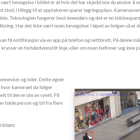
vært bevegelse i bildet er at hvis det har skjedd noe du ønsker å s
fant sted, i tillegg til at opptakeren sparer lagringsplass. Kamera
te lete. Teknologien fungerer best innendørs og det er en tidsbe
åkning. Har det ikke vært noen bevegelser i løpet av helgen så er 
 kan få notifikasjon via en app på telefon og nettbrett. På denne m
krysser en forhåndsinnstilt linje, eller om noen befinner seg inne
ennesker og biler. Dette egner
 hvor kameraet da følger
lt til den er ute av synet. På
 både person og bil fra flere
riblant: