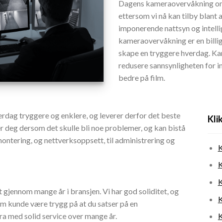
Dagens kameraovervåkning omfa
ettersom vi nå kan tilby blant
imponerende nattsyn og intelli
kameraovervåkning er en billig 
skape en tryggere hverdag. Kam
redusere sannsynligheten for i
bedre på film.
hverdag tryggere og enklere, og leverer derfor det beste
Kli
r deg dersom det skulle bli noe problemer, og kan bistå
montering, og nettverksoppsett, til administrering og
K
K
K
gjennom mange år i bransjen. Vi har god soliditet, og
K
om kunde være trygg på at du satser på en
K
ra med solid service over mange år.