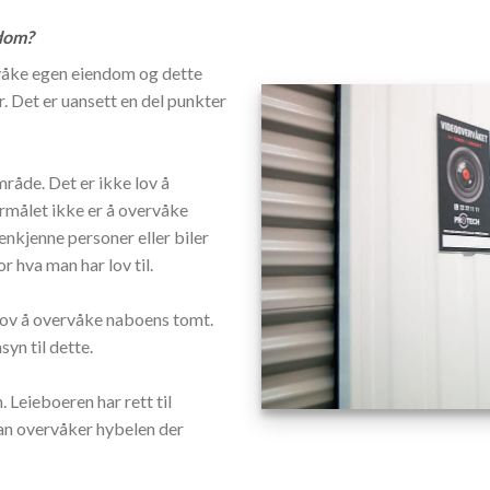
ndom?
ervåke egen eiendom og dette
r. Det er uansett en del punkter
område.
Det er ikke lov å
rmålet ikke er å overvåke
nkjenne personer eller biler
r hva man har lov til.
lov å overvåke naboens tomt.
yn til dette.
. Leieboeren har rett til
man overvåker hybelen der