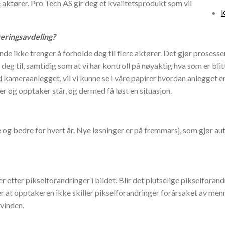
re aktører. Pro Tech AS gir deg et kvalitetsprodukt som vil
K
eringsavdeling?
de ikke trenger å forholde deg til flere aktører. Det gjør prosess
eg til, samtidig som at vi har kontroll på nøyaktig hva som er bli
ameraanlegget, vil vi kunne se i våre papirer hvordan anlegget e
er og opptaker står, og dermed få løst en situasjon.
og bedre for hvert år. Nye løsninger er på fremmarsj, som gjør au
 etter pikselforandringer i bildet. Blir det plutselige pikselforand
at opptakeren ikke skiller pikselforandringer forårsaket av menn
 vinden.