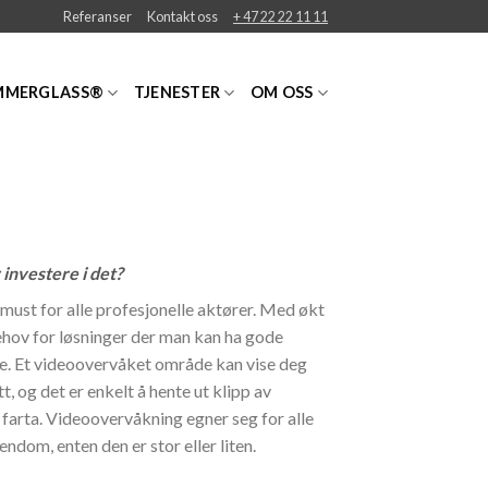
Referanser
Kontakt oss
+ 47 22 22 11 11
MMERGLASS®
TJENESTER
OM OSS
investere i det?
ust for alle profesjonelle aktører. Med økt
behov for løsninger der man kan ha gode
de. Et videoovervåket område kan vise deg
t, og det er enkelt å hente ut klipp av
 farta. Videoovervåkning egner seg for alle
ndom, enten den er stor eller liten.