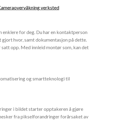
ameraovervåkning verksted
en enklere for deg. Du har en kontaktperson
tt gjort hvor, samt dokumentasjon på dette.
r satt opp. Med innleid montør som, kan det
tomatisering og smartteknologi til
ringer i bildet starter opptakeren å gjøre
esker fra pikselforandringer forårsaket av