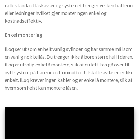
i alle standard låskasser og systemet trenger verken batterier
eller ledninger hvilket gjør monteringen enkel og
kostnadseffektiv.
Enkel montering
iLoq ser ut som en helt vanlig sylinder, og har samme mål som
en vanlig nøkkellås. Du trenger ikke å bore større hull i døren.
iLoq er utrolig enkel å montere, slik at du lett kan gå over til
nytt system på bare noen få minutter. Utskifte av låsen er like
enkelt. iLoq krever ingen kabler og er enkel å montere, slik at
hvem som helst kan montere låsen.