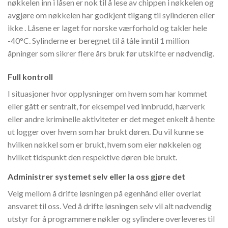
nøkkelen inn i låsen er nok til å lese av chippen i nøkkelen og
avgjøre om nøkkelen har godkjent tilgang til sylinderen eller
ikke . Låsene er laget for norske værforhold og takler hele
-40°C. Sylinderne er beregnet til å tåle inntil 1 million
åpninger som sikrer flere års bruk før utskifte er nødvendig.
Full kontroll
I situasjoner hvor opplysninger om hvem som har kommet
eller gått er sentralt, for eksempel ved innbrudd, hærverk
eller andre kriminelle aktiviteter er det meget enkelt å hente
ut logger over hvem som har brukt døren. Du vil kunne se
hvilken nøkkel som er brukt, hvem som eier nøkkelen og
hvilket tidspunkt den respektive døren ble brukt.
Administrer systemet selv eller la oss gjøre det
Velg mellom å drifte løsningen på egenhånd eller overlat
ansvaret til oss. Ved å drifte løsningen selv vil alt nødvendig
utstyr for å programmere nøkler og sylindere overleveres til