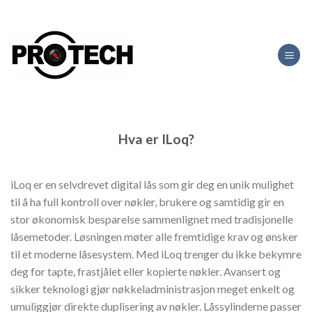
Skip
to
content
Hva er ILoq?
iLoq er en selvdrevet digital lås s
om gir deg en unik mulighet
til å ha full kontroll over nøkler, brukere og samtidig gir en
stor økonomisk besparelse sammenlignet med tradisjonelle
låsemetoder
.
Løsningen møter alle fremtidige krav og ønsker
til et moderne låsesystem. Med iLoq trenger du ikke bekymre
deg for tapte, frastjålet eller kopierte nøkler. Avansert og
sikker teknologi gjør nøkkeladministrasjon meget enkelt og
umuliggjør direkte duplisering av nøkler. Låssylinderne passer