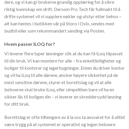
dere, og vi kan gi brukerne grundig opplæring for å sikre
riktig kunnskap om drift. Dersom Pro Tech får fullmakt til å
drifte systemet vil vi supplere nøkler og utstyr etter behov –
alt kan hentes i butikken vår på Storo i Oslo, sendes med
budbil eller som rekommandert sending via Posten.
Hvem passer ILOQ for?
Vi leverer flere typer løsninger slik at du kan få iLoq tilpasset
til din bruk. Vi kan montere for alle – fra enkeltleiligheter og
boliger til kontorer og lagerbygninger. Enten du driver kontor
og vil ha iLoq til alle dørene, ønsker høyere sikkerhet på de
mest sensitive dørene, styrer et borettslag og vil at alle
beboerne skal bruke iLoq, eller simpelthen bare vil ha en
sikker lås til boligen din – vi leverer en skreddersydd løsning
for ditt bruk.
Borettslag er ofte tilhengere av å la oss ta ansvaret for å alltid
være trygg på at systemet er operativt og ingen beboere